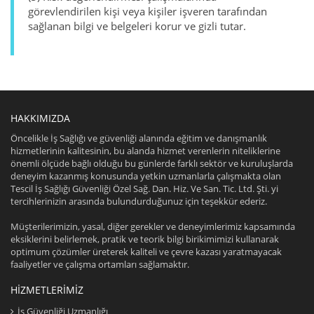
görevlendirilen kişi veya kişiler işveren tarafından
sağlanan bilgi ve belgeleri korur ve gizli tutar.
HAKKIMIZDA
Öncelikle İş Sağlığı ve güvenliği alanında eğitim ve danışmanlık
hizmetlerinin kalitesinin, bu alanda hizmet verenlerin niteliklerine
önemli ölçüde bağlı olduğu bu günlerde farklı sektör ve kuruluşlarda
deneyim kazanmış konusunda yetkin uzmanlarla çalışmakta olan
Tescil İş Sağlığı Güvenliği Özel Sağ. Dan. Hiz. Ve San. Tic. Ltd. Şti. yi
tercihlerinizin arasında bulundurduğunuz için teşekkür ederiz.
Müşterilerimizin, yasal, diğer gerekler ve deneyimlerimiz kapsamında
eksiklerini belirlemek, pratik ve teorik bilgi birikimimizi kullanarak
optimum çözümler üreterek kaliteli ve çevre kazası yaratmayacak
faaliyetler ve çalışma ortamları sağlamaktır.
HIZMETLERIMIZ
İş Güvenliği Uzmanlığı