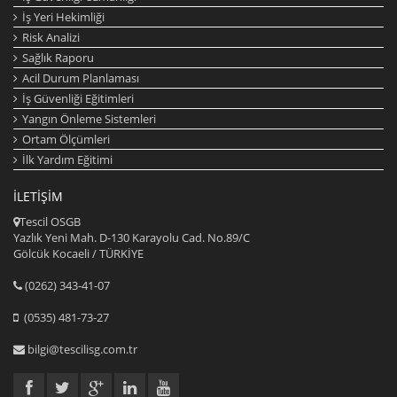
İş Yeri Hekimliği
Risk Analizi
Sağlık Raporu
Acil Durum Planlaması
İş Güvenliği Eğitimleri
Yangın Önleme Sistemleri
Ortam Ölçümleri
İlk Yardım Eğitimi
İLETIŞIM
Tescil OSGB
Yazlık Yeni Mah. D-130 Karayolu Cad. No.89/C
Gölcük Kocaeli / TÜRKİYE
(0262) 343-41-07
(0535) 481-73-27
bilgi@tescilisg.com.tr